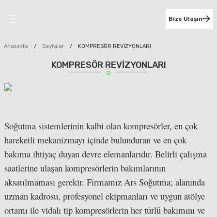
Geri Dön
Bize Ulaşın
RİMİZ
Anasayfa
Sayfalar
KOMPRESÖR REVİZYONLARI
KOMPRESÖR REVİZYONLARI
T
LER
Soğutma sistemlerinin kalbi olan kompresörler, en çok
VİZYONLARI
hareketli mekanizmayı içinde bulunduran ve en çok
bakıma ihtiyaç duyan devre elemanlarıdır. Belirli çalışma
EVAPORATÖR & KULE BAKIMLARI
saatlerine ulaşan kompresörlerin bakımlarının
aksatılmaması gerekir. Firmamız Ars Soğutma; alanında
uzman kadrosu, profesyonel ekipmanları ve uygun atölye
ortamı ile vidalı tip kompresörlerin her türlü bakımını ve