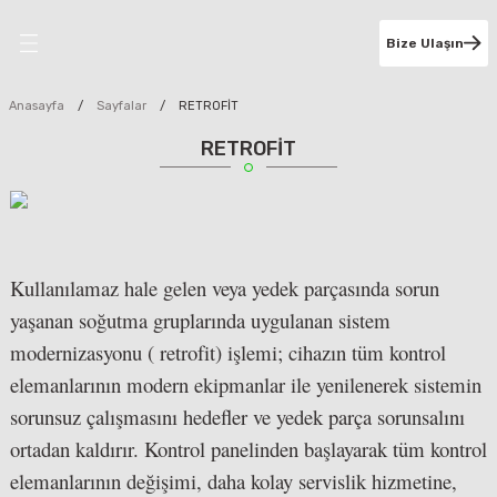
Geri Dön
Bize Ulaşın
RİMİZ
Anasayfa
Sayfalar
RETROFİT
RETROFİT
T
LER
Kullanılamaz hale gelen veya yedek parçasında sorun
VİZYONLARI
yaşanan soğutma gruplarında uygulanan sistem
modernizasyonu ( retrofit) işlemi; cihazın tüm kontrol
EVAPORATÖR & KULE BAKIMLARI
elemanlarının modern ekipmanlar ile yenilenerek sistemin
sorunsuz çalışmasını hedefler ve yedek parça sorunsalını
ortadan kaldırır. Kontrol panelinden başlayarak tüm kontrol
elemanlarının değişimi, daha kolay servislik hizmetine,